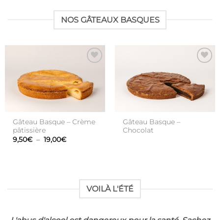
NOS GÂTEAUX BASQUES
Ajouter
Ajouter
à la liste
à la liste
de
de
souhaits
souhaits
Gâteau Basque – Crème
Gâteau Basque –
pâtissière
Chocolat
Plage
9,50
€
–
19,00
€
de
prix :
9,50€
à
19,00€
VOILÀ L'ÉTÉ