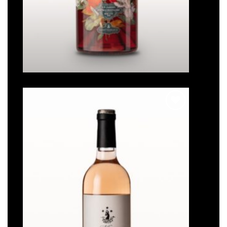
Un jardin extraordinaire
Note
5
sur
5
Ajouter
à la liste
de
souhaits