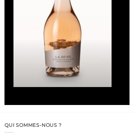
La Dune
Plage
16,50
€
–
93,00
€
de
prix :
16,50€
à
93,00€
QUI SOMMES-NOUS ?