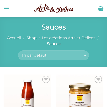
Passer
au
contenu
Sauces
Accueil
/
Shop
/
Les créations Arts et Délices
/
Sauces
Ajouter
Ajouter
à la liste
à la liste
de
de
souhaits
souhaits