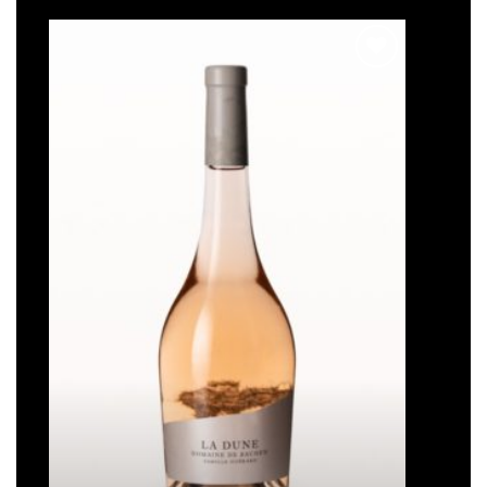
Ajouter
à la liste
de
souhaits
La Dune
Plage
16,50
€
–
93,00
€