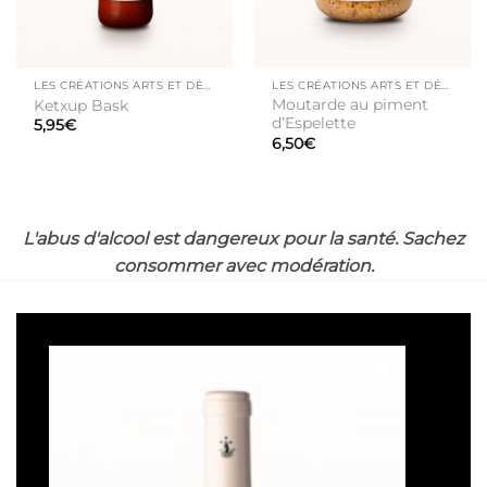
LES CRÉATIONS ARTS ET DÉLICES
LES CRÉATIONS ARTS ET DÉLICES
Moutarde au piment
Ketxup Bask
d’Espelette
5,95
€
6,50
€
L'abus d'alcool est dangereux pour la santé. Sachez
consommer avec modération.
Ajouter
à la liste
de
souhaits