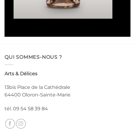
de
prix :
16,50€
à
93,00€
QUI SOMMES-NOUS ?
Arts & Délices
13bis Place de la Cathédrale
64400 Oloron-Sainte-Marie
tél. 09 54 58 39 84