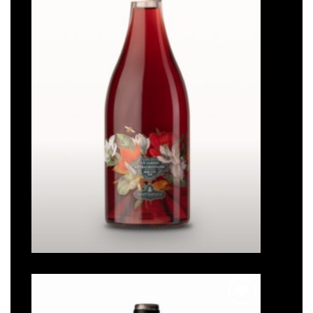
Un jardin extraordinaire
Note
5
sur
5