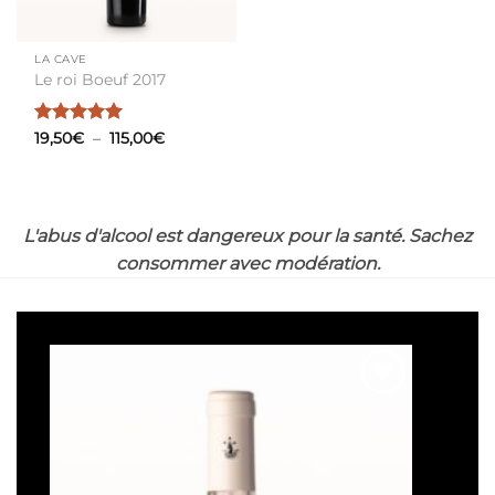
LA CAVE
Le roi Boeuf 2017
Note
5
sur
Plage
19,50
€
–
115,00
€
de
5
prix :
19,50€
à
115,00€
L'abus d'alcool est dangereux pour la santé. Sachez
consommer avec modération.
Ajouter
à la liste
de
souhaits