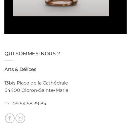
de
prix :
16,50€
à
93,00€
QUI SOMMES-NOUS ?
Arts & Délices
13bis Place de la Cathédrale
64400 Oloron-Sainte-Marie
tél. 09 54 58 39 84