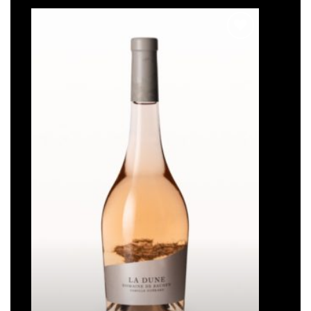
Ajouter
à la liste
de
souhaits
La Dune
Plage
16,50
€
–
93,00
€