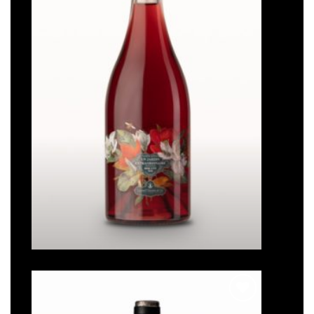
Un jardin extraordinaire
Note
5
sur
5