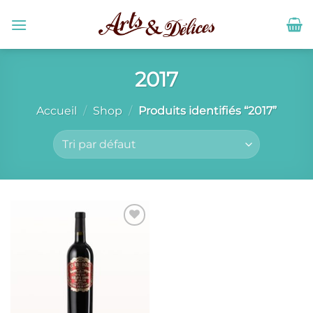
Passer
au
contenu
2017
Accueil
/
Shop
/
Produits identifiés “2017”
Ajouter
à la liste
de
souhaits