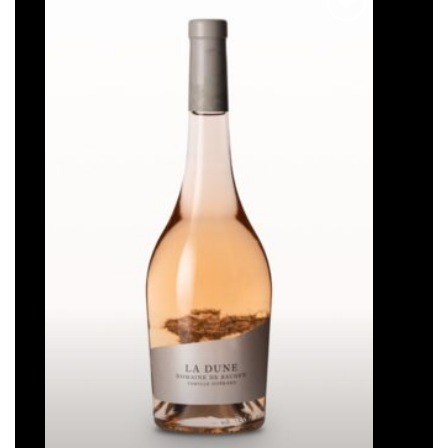
Ajouter
à la liste
de
souhaits
La Dune
Plage
16,50
€
–
93,00
€
de
prix :