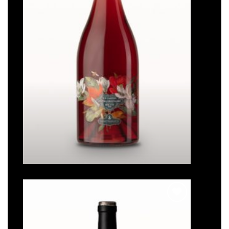
Un jardin extraordinaire
Note
5
sur
5
Ajouter
à la liste