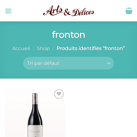
Passer
au
contenu
fronton
Accueil
/
Shop
/
Produits identifiés “fronton”
Ajouter
à la liste
de
souhaits