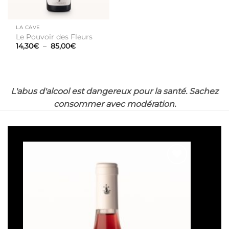
LA CAVE
Le Pouvoir des Fleurs
Plage
14,30
€
–
85,00
€
de
prix :
14,30€
à
85,00€
L'abus d'alcool est dangereux pour la santé. Sachez
consommer avec modération.
Ajouter
à la liste
de
souhaits