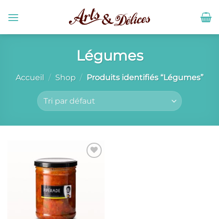
Passer
au
contenu
Légumes
Accueil
/
Shop
/
Produits identifiés “Légumes”
Ajouter
à la liste
de
souhaits