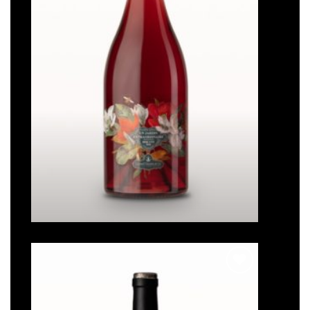
Un jardin extraordinaire
Note
5
sur
5
Ajouter
à la liste