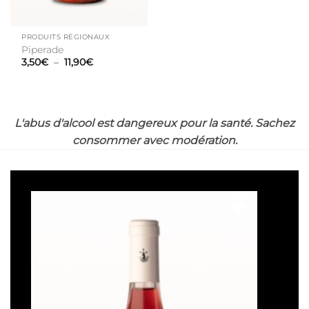
PRODUITS RÉGIONAUX
Piperade
Plage
3,50
€
–
11,90
€
de
prix :
3,50€
à
11,90€
L'abus d'alcool est dangereux pour la santé. Sachez
consommer avec modération.
Ajouter
à la liste
de
souhaits