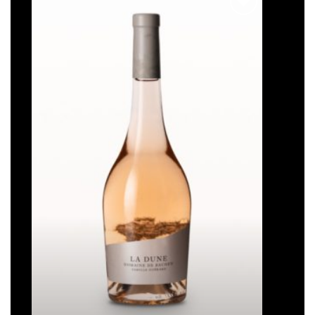
Ajouter
à la liste
de
souhaits
La Dune
Plage
16,50
€
–
93,00
€
de
prix :