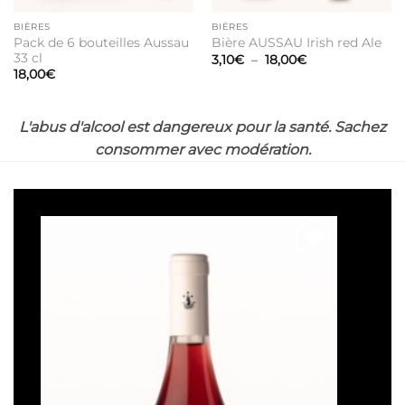
BIÈRES
BIÈRES
Pack de 6 bouteilles Aussau
Bière AUSSAU Irish red Ale
33 cl
Plage
3,10
€
–
18,00
€
de
18,00
€
prix :
3,10€
à
18,00€
L'abus d'alcool est dangereux pour la santé. Sachez
consommer avec modération.
Ajouter
à la liste
de
souhaits