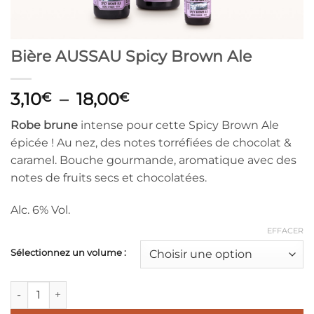
Bière AUSSAU Spicy Brown Ale
Plage
3,10
–
18,00
€
€
de
Robe brune
intense pour cette Spicy Brown Ale
prix :
épicée ! Au nez, des notes torréfiées de chocolat &
3,10€
caramel. Bouche gourmande, aromatique avec des
à
notes de fruits secs et chocolatées.
18,00€
Alc. 6% Vol.
EFFACER
Sélectionnez un volume :
quantité de Bière AUSSAU Spicy Brown Ale