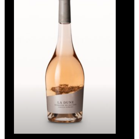
Ajouter
à la liste
de
souhaits
La Dune
Plage
16,50
€
–
93,00
€
de
prix :
16,50€
à
93,00€