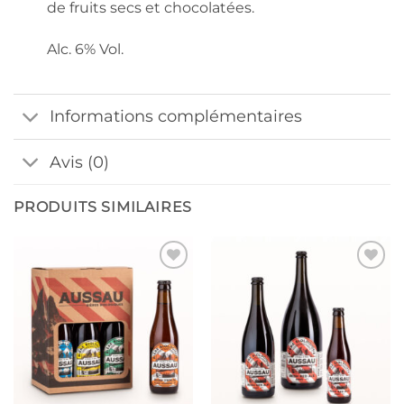
de fruits secs et chocolatées.
Alc. 6% Vol.
Informations complémentaires
Avis (0)
PRODUITS SIMILAIRES
Ajouter
Ajouter
à la liste
à la liste
de
de
souhaits
souhaits