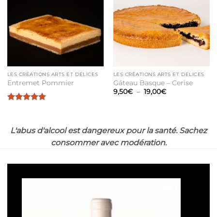
à la liste
à la liste
de
de
souhaits
souhaits
LES CRÉATIONS ARTS ET DÉLICES
LES CRÉATIONS ARTS ET DÉLICES
Entremet Pommier
Gâteau Basque – Cerise
Plage
9,50
€
–
19,00
€
de
prix :
Note
5
sur
9,50€
5
à
19,00€
L'abus d'alcool est dangereux pour la santé. Sachez
consommer avec modération.
Ajouter