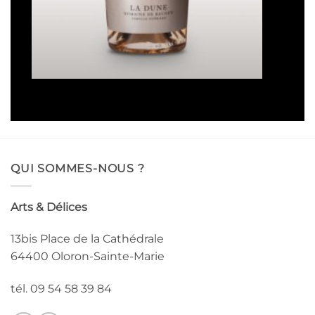
La Dune
Plage
16,50
€
–
93,00
€
de
prix :
16,50€
à
93,00€
QUI SOMMES-NOUS ?
Arts & Délices
13bis Place de la Cathédrale
64400 Oloron-Sainte-Marie
tél. 09 54 58 39 84