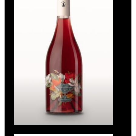
à la liste
de
souhaits
Un jardin extraordinaire
Note
5
sur
5