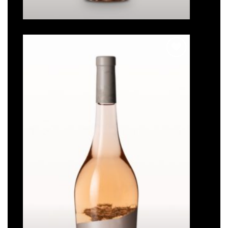
prix :
9,60€
à
51,60€
Ajouter
à la liste
de
souhaits