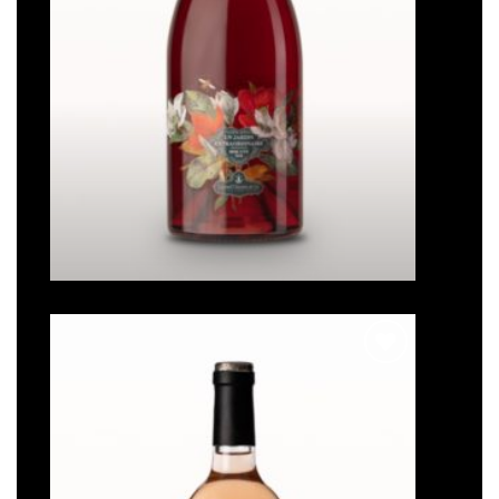
Un jardin extraordinaire
Note
5
sur
5
Ajouter
à la liste
de
souhaits