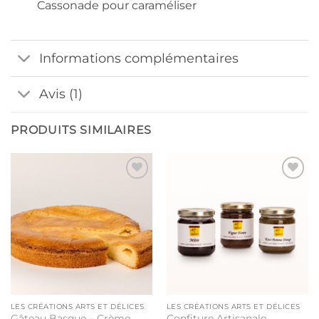
Cassonade pour caraméliser
Informations complémentaires
Avis (1)
PRODUITS SIMILAIRES
Ajouter
Ajouter
à la liste
à la liste
de
de
souhaits
souhaits
LES CRÉATIONS ARTS ET DÉLICES
LES CRÉATIONS ARTS ET DÉLICES
Gâteau Basque – Crème
Confiture Artisanale