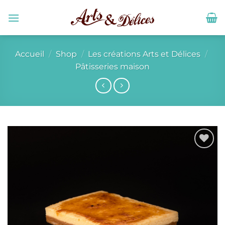
Passer
au
contenu
Accueil
/
Shop
/
Les créations Arts et Délices
/
Pâtisseries maison
Ajouter
à la liste
de
souhaits