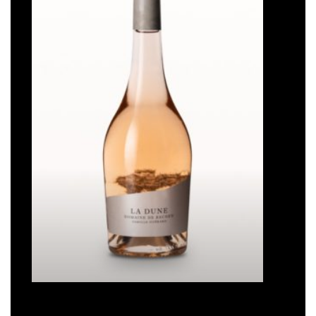
de
souhaits
La Dune
Plage
16,50
€
–
93,00
€
de
prix :
16,50€
à
93,00€