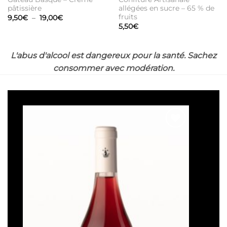
pâtissière
allégées en sucre – 65 % de
fruits
Plage
9,50
€
–
19,00
€
de
5,50
€
prix :
9,50€
à
19,00€
L'abus d'alcool est dangereux pour la santé. Sachez
consommer avec modération.
Ajouter
à la liste
de
souhaits