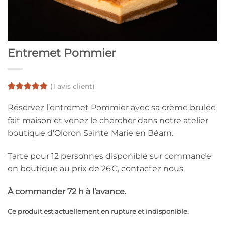
Entremet Pommier
(
1
avis client)
Noté
1
5
sur
5 basé sur
Réservez l’entremet Pommier avec sa crème brulée
notation
fait maison et venez le chercher dans notre atelier
client
boutique d’Oloron Sainte Marie en Béarn.
Tarte pour 12 personnes disponible sur commande
en boutique au prix de 26€, contactez nous.
À commander 72 h à l’avance.
Ce produit est actuellement en rupture et indisponible.