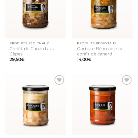
de
de
souhaits
souhaits
PRODUITS RÉGIONAUX
PRODUITS RÉGIONAUX
Confit de Canard aux
Garbure Béarnaise au
Cèpes
confit de canard
29,50
€
14,00
€
Ajouter
Ajouter
à la liste
à la liste
de
de
souhaits
souhaits