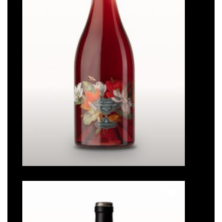
Un jardin extraordinaire
Note
5
sur
5
Ajouter
à la liste