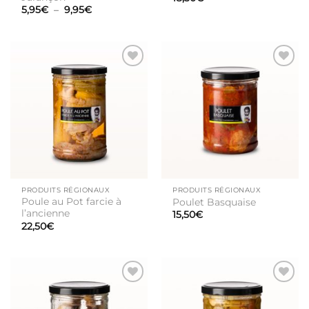
Plage
5,95
€
–
9,95
€
de
prix :
5,95€
à
9,95€
Ajouter
Ajouter
à la liste
à la liste
de
de
souhaits
souhaits
PRODUITS RÉGIONAUX
PRODUITS RÉGIONAUX
Poule au Pot farcie à
Poulet Basquaise
l’ancienne
15,50
€
22,50
€
Ajouter
Ajouter
à la liste
à la liste