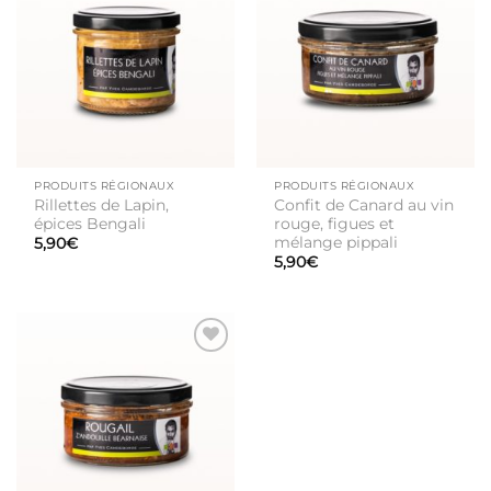
Ajouter
Ajouter
à la liste
à la liste
de
de
souhaits
souhaits
PRODUITS RÉGIONAUX
PRODUITS RÉGIONAUX
Rillettes de Lapin,
Confit de Canard au vin
épices Bengali
rouge, figues et
mélange pippali
5,90
€
5,90
€
Ajouter
à la liste
de
souhaits