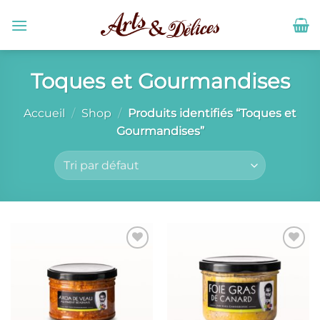
Passer
au
contenu
Toques et Gourmandises
Accueil
/
Shop
/
Produits identifiés “Toques et
Gourmandises”
Ajouter
Ajouter
à la liste
à la liste
de
de
souhaits
souhaits