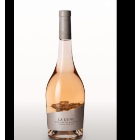
Ajouter
à la liste
de
souhaits
La Dune
Plage
16,50
€
–
93,00
€
de
prix :