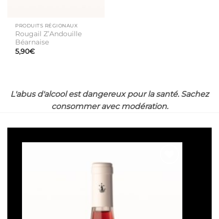
PRODUITS RÉGIONAUX
Rougail Z’Andouille
Béarnaise
5,90
€
L'abus d'alcool est dangereux pour la santé. Sachez
consommer avec modération.
Ajouter
à la liste
de
souhaits