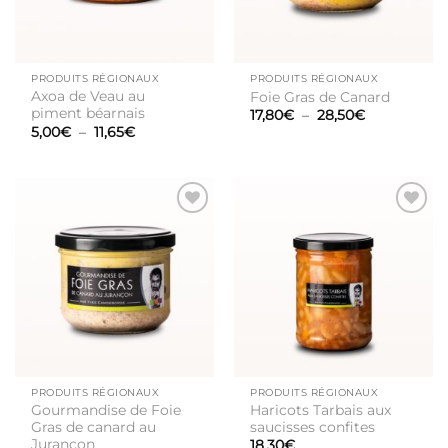
PRODUITS RÉGIONAUX
PRODUITS RÉGIONAUX
Axoa de Veau au
Foie Gras de Canard
piment béarnais
Plage
17,80
€
–
28,50
€
de
Plage
5,00
€
–
11,65
€
prix :
de
17,80€
prix :
à
5,00€
28,50€
à
11,65€
Ajouter
Ajouter
à la liste
à la liste
de
de
souhaits
souhaits
PRODUITS RÉGIONAUX
PRODUITS RÉGIONAUX
Gourmandise de Foie
Haricots Tarbais aux
Gras de canard au
saucisses confites
Jurançon
18,30
€