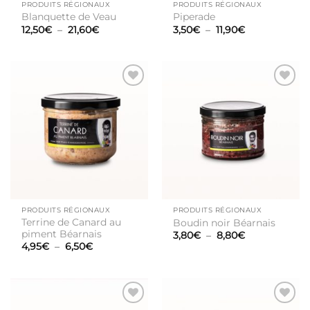
PRODUITS RÉGIONAUX
PRODUITS RÉGIONAUX
Blanquette de Veau
Piperade
Plage
Plage
12,50
€
–
21,60
€
3,50
€
–
11,90
€
de
de
prix :
prix :
12,50€
3,50€
à
à
21,60€
11,90€
Ajouter
Ajouter
à la liste
à la liste
de
de
souhaits
souhaits
PRODUITS RÉGIONAUX
PRODUITS RÉGIONAUX
Terrine de Canard au
Boudin noir Béarnais
piment Béarnais
Plage
3,80
€
–
8,80
€
de
Plage
4,95
€
–
6,50
€
prix :
de
3,80€
prix :
à
4,95€
8,80€
à
6,50€