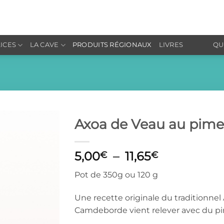
LICES
LA CAVE
PRODUITS RÉGIONAUX
LIVRES
QU
Axoa de Veau au pime
Ajouter
Plage
5,00
–
11,65
à la liste
€
€
de
de
souhaits
Pot de 350g ou 120 g
prix :
5,00€
Une recette originale du traditionne
à
Camdeborde vient relever avec du pi
11,65€