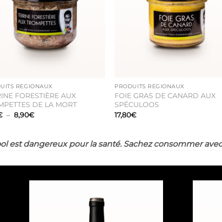
souhaits
souha
UITS RÉGIONAUX
PRODUITS RÉGIONAUX
INE FORESTIÈRE AUX
FOIE GRAS DE CANARD AUX
MPETTES DE LA MORT
SPÉCULOOS
Plage
€
–
8,90
€
17,80
€
de
prix :
4,95€
à
ool est dangereux pour la santé. Sachez consommer ave
8,90€
Ajouter