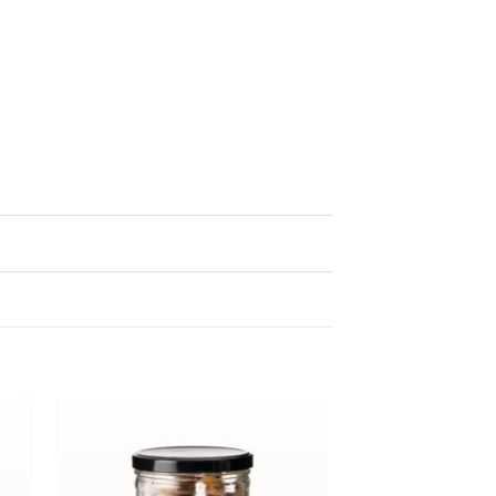
er
Ajouter
ste
à la liste
de