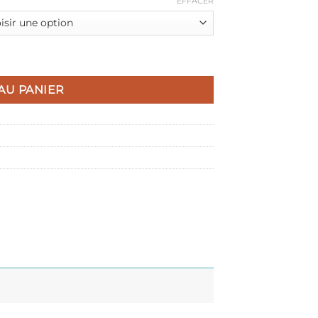
EFFACER
ais
AU PANIER