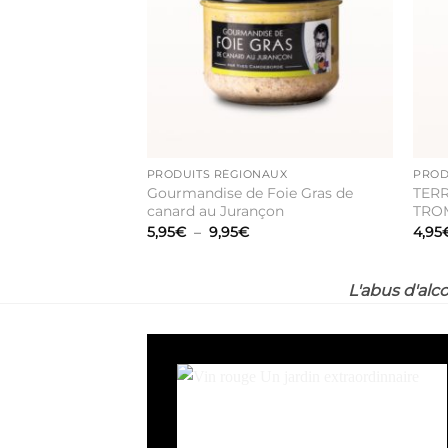
souhaits
PRODUITS RÉGIONAUX
PROD
Gourmandise de Foie Gras de
TERR
canard au Jurançon
TRO
Plage
5,95
€
–
9,95
€
4,95
de
prix :
5,95€
à
L'abus d'alc
9,95€
Ajouter