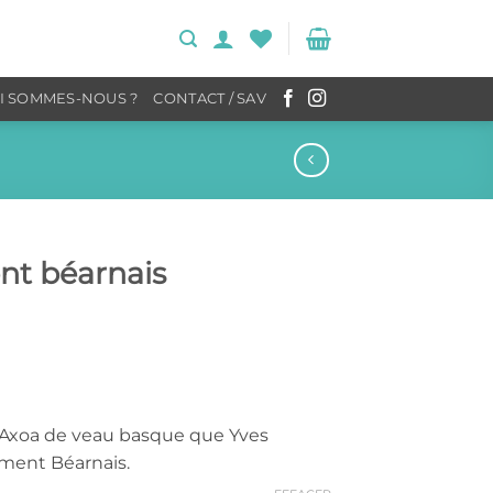
I SOMMES-NOUS ?
CONTACT / SAV
nt béarnais
l Axoa de veau basque que Yves
ment Béarnais.