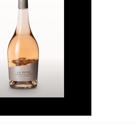
à la liste
de
souhaits
La Dune
Plage
16,50
€
–
93,00
€
de
prix :
16,50€
à
93,00€