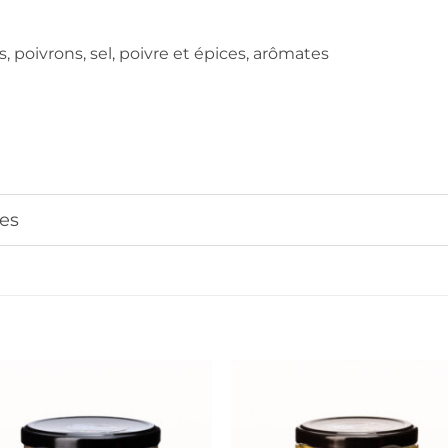
 poivrons, sel, poivre et épices, arômates
es
Ajouter
Ajout
à la liste
à la li
de
de