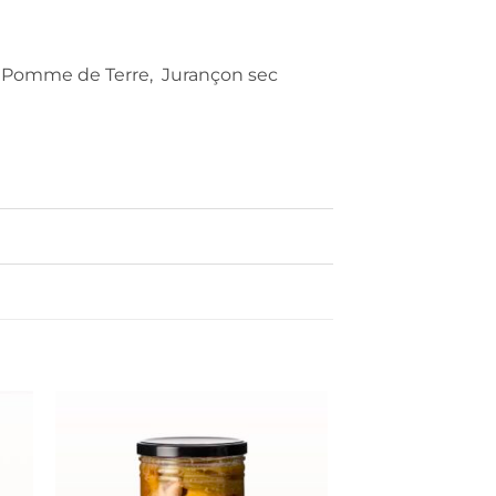
 de Pomme de Terre, Jurançon sec
er
Ajouter
ste
à la liste
de