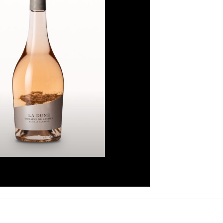
de
souhaits
La Dune
Plage
16,50
€
–
93,00
€
de
prix :
16,50€
à
93,00€