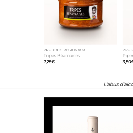
souhaits
PRODUITS RÉGIONAUX
PROD
Tripes Béarnaises
Pipe
7,25
€
3,50
L'abus d'alc
Ajouter
à la liste