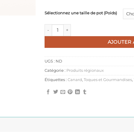
9,95€
Sélectionnez une taille de pot (Poids)
quantité de Gourmandise de Foie Gras de 
AJOUTER 
UGS :
ND
Catégorie :
Produits régionaux
Étiquettes :
Canard
,
Toques et Gourmandises
,