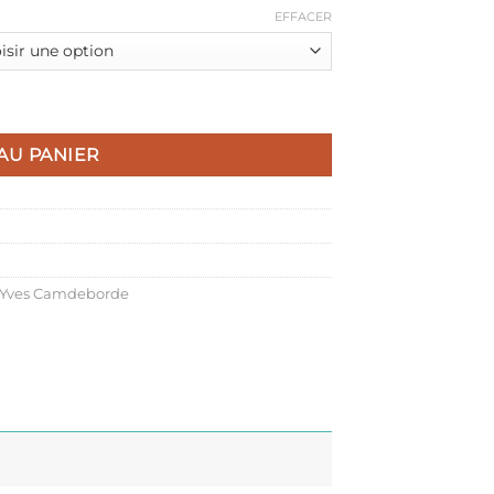
EFFACER
canard au Jurançon
AU PANIER
Yves Camdeborde