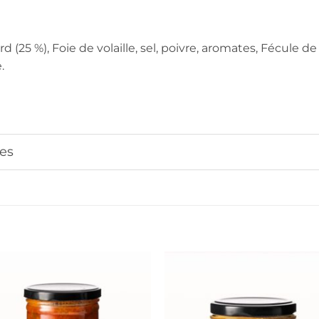
d (25 %), Foie de volaille, sel, poivre, aromates, Fécule
.
es
Ajouter
Ajout
à la liste
à la li
de
de