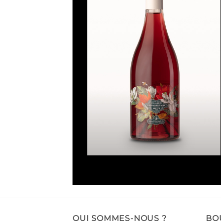
de
souhaits
Un jardin extraordinaire
Note
5
sur
5
QUI SOMMES-NOUS ?
BO