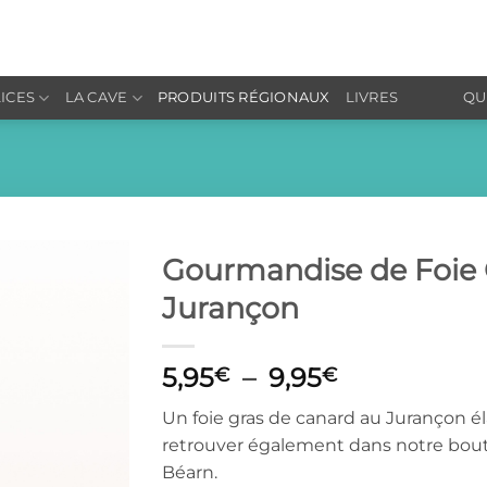
LICES
LA CAVE
PRODUITS RÉGIONAUX
LIVRES
QU
Gourmandise de Foie 
Jurançon
Ajouter
à la liste
de
Plage
5,95
–
9,95
€
€
souhaits
de
Un foie gras de canard au Jurançon 
prix :
retrouver également dans notre bouti
5,95€
Béarn.
à