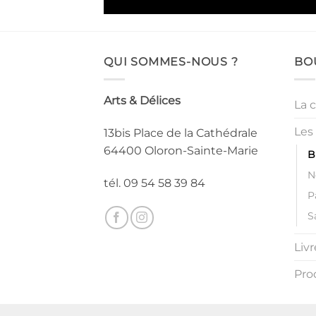
QUI SOMMES-NOUS ?
BO
Arts & Délices
La 
Les 
13bis Place de la Cathédrale
64400 Oloron-Sainte-Marie
B
N
tél. 09 54 58 39 84
P
S
Livr
Pro