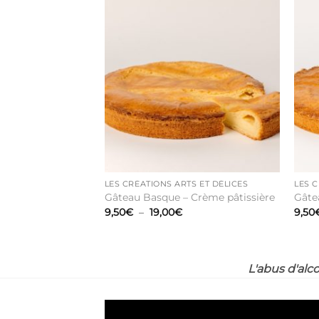
Ajouter
à la liste
de
souhaits
LES CRÉATIONS ARTS ET DÉLICES
LES C
Gâteau Basque – Crème pâtissière
Gâte
Plage
9,50
€
–
19,00
€
9,50
de
prix :
9,50€
à
19,00€
L'abus d'alc