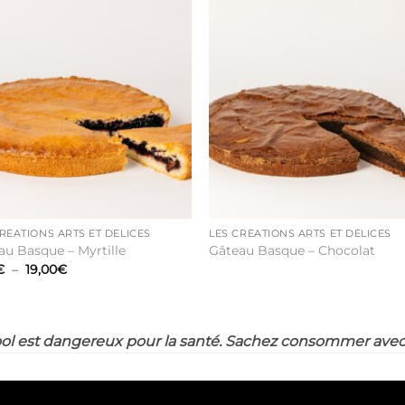
Ajouter
Ajout
à la liste
à la li
de
de
souhaits
souha
RÉATIONS ARTS ET DÉLICES
LES CRÉATIONS ARTS ET DÉLICES
au Basque – Myrtille
Gâteau Basque – Chocolat
Plage
€
–
19,00
€
de
prix :
9,50€
à
19,00€
ool est dangereux pour la santé. Sachez consommer ave