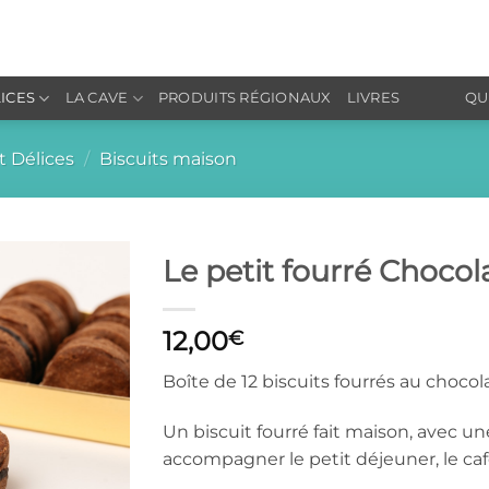
LICES
LA CAVE
PRODUITS RÉGIONAUX
LIVRES
QU
t Délices
/
Biscuits maison
Le petit fourré Chocol
Ajouter
12,00
à la liste
€
de
souhaits
Boîte de 12 biscuits fourrés au chocol
Un biscuit fourré fait maison, avec un
accompagner le petit déjeuner, le caf