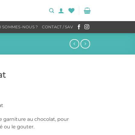
I SOMMES-NOUS ?
CONTACT / SAV
at
at
e garniture au chocolat, pour
é ou le gouter.