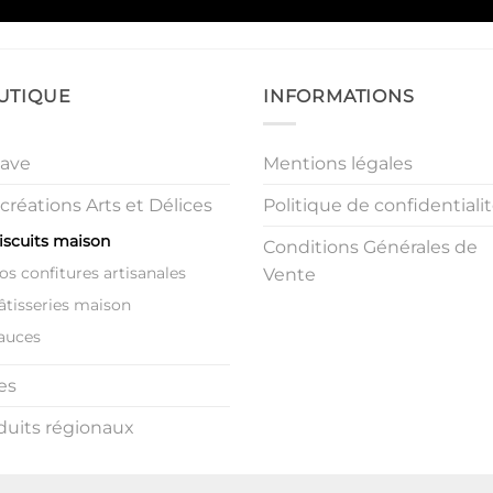
UTIQUE
INFORMATIONS
cave
Mentions légales
créations Arts et Délices
Politique de confidentiali
iscuits maison
Conditions Générales de
os confitures artisanales
Vente
âtisseries maison
auces
es
duits régionaux