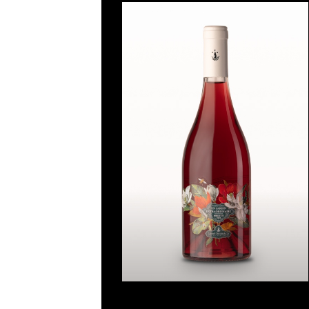
Ajouter
à la liste
de
souhaits
Un jardin extraordinaire
Note
5
sur
5