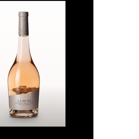
Ajouter
à la liste
de
souhaits
La Dune
Plage
16,50
€
–
93,00
€
de
prix :
16,50€
à
93,00€