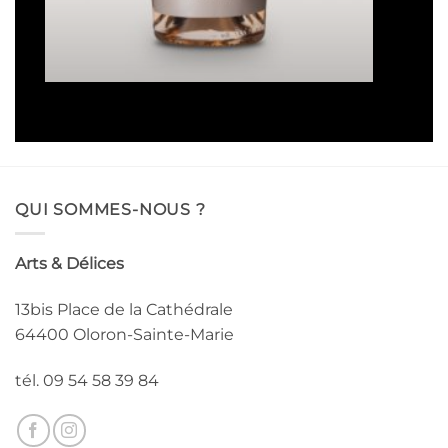
Plage
16,50
€
–
93,00
€
de
prix :
16,50€
à
93,00€
QUI SOMMES-NOUS ?
Arts & Délices
13bis Place de la Cathédrale
64400 Oloron-Sainte-Marie
tél. 09 54 58 39 84