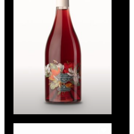
souhaits
Un jardin extraordinaire
Note
5
sur
5