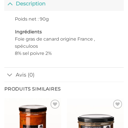
Description
Poids net : 90g
Ingrédients
Foie gras de canard origine France ,
spéculoos
8% sel poivre 2%
Avis (0)
PRODUITS SIMILAIRES
Ajouter
Ajouter
à la liste
à la liste
de
de
souhaits
souhaits