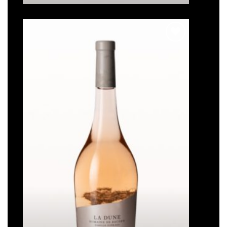
à
51,60€
Ajouter
à la liste
de
souhaits
La Dune