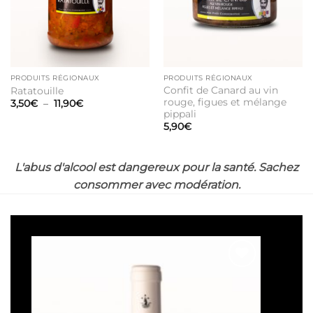
PRODUITS RÉGIONAUX
PRODUITS RÉGIONAUX
Confit de Canard au vin
Ratatouille
rouge, figues et mélange
Plage
3,50
€
–
11,90
€
de
pippali
prix :
5,90
€
3,50€
à
11,90€
L'abus d'alcool est dangereux pour la santé. Sachez
consommer avec modération.
Ajouter
à la liste
de