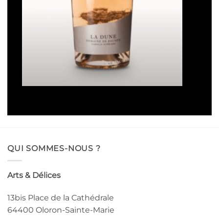
La Dune
Plage
16,50
€
–
93,00
€
de
prix :
16,50€
à
93,00€
QUI SOMMES-NOUS ?
Arts & Délices
13bis Place de la Cathédrale
64400 Oloron-Sainte-Marie