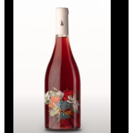
Ajouter
à la liste
de
souhaits
Un jardin extraordinaire
Note
5
sur
5