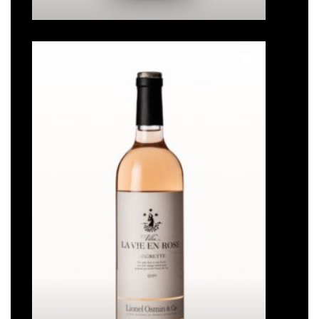
Ajouter
à la liste
de
souhaits
Villa La Vie en Rose 2020