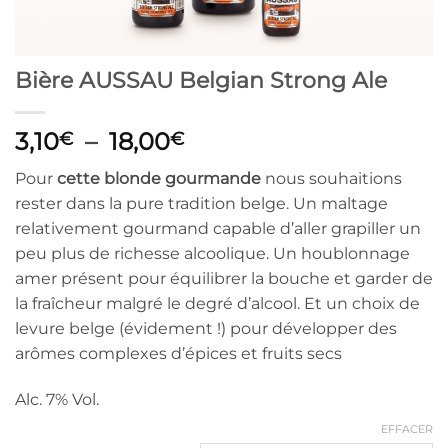
Bière AUSSAU Belgian Strong Ale
Plage
3,10
–
18,00
€
€
de
Pour
cette blonde gourmande
nous souhaitions
prix :
rester dans la pure tradition belge. Un maltage
3,10€
relativement gourmand capable d’aller grapiller un
à
peu plus de richesse alcoolique. Un houblonnage
18,00€
amer présent pour équilibrer la bouche et garder de
la fraîcheur malgré le degré d’alcool. Et un choix de
levure belge (évidement !) pour développer des
arômes complexes d’épices et fruits secs
Alc. 7% Vol.
EFFACER