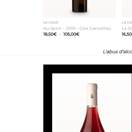
LA CAVE
LA C
Au lavoir – 2019 – Clos Cancaillaü
La D
Plage
18,50
€
–
105,00
€
16,50
de
prix :
18,50€
à
L'abus d'alc
105,00€
Ajouter
à la liste
de
souhaits