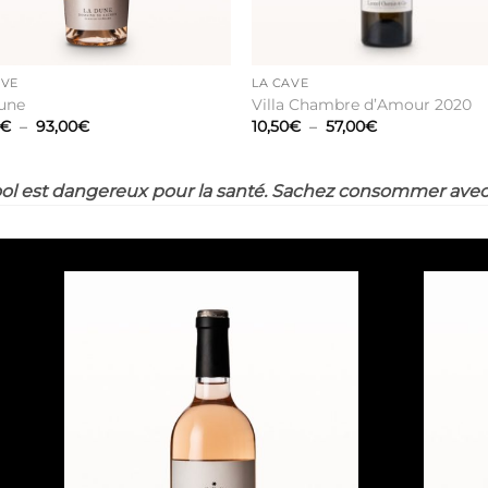
AVE
LA CAVE
une
Villa Chambre d’Amour 2020
Plage
Plage
€
–
93,00
€
10,50
€
–
57,00
€
de
de
prix :
prix :
16,50€
10,50€
à
à
ool est dangereux pour la santé. Sachez consommer ave
93,00€
57,00€
Ajouter
à la liste
de
souhaits