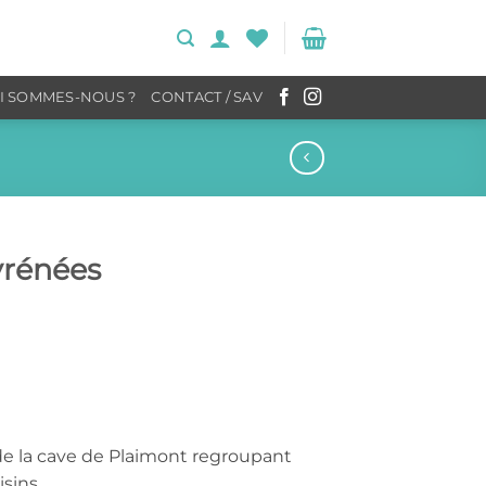
I SOMMES-NOUS ?
CONTACT / SAV
yrénées
de la cave de Plaimont regroupant
sins.