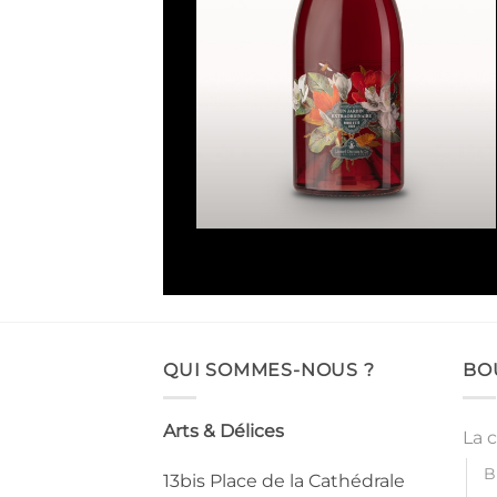
Un jardin extraordinaire
Note
5
sur
5
QUI SOMMES-NOUS ?
BO
Arts & Délices
La 
B
13bis Place de la Cathédrale