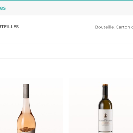
es
TEILLES
Bouteille, Carton 
Ajouter
Ajout
à la liste
à la li
de
de
souhaits
souha