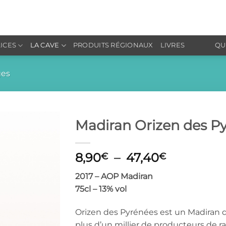
LICES
LA CAVE
PRODUITS RÉGIONAUX
LIVRES
QU
ges
Madiran Orizen des P
Ajouter
Plage
8,90
–
47,40
à la liste
€
€
de
de
souhaits
2017 – AOP Madiran
prix :
75cl – 13% vol
8,90€
à
Orizen des Pyrénées est un Madiran 
47,40€
plus d’un millier de producteurs de rai