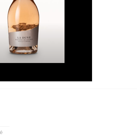
La Dune
Plage
16,50
€
–
93,00
€
de
prix :
16,50€
à
93,00€
té