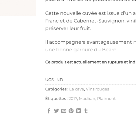
Cette nouvelle cuvée est issue d’un
Franc et de Cabernet-Sauvignon, vini
préserver leur fruit.
Il accompagnera avantageusement
n
une bonne garbure du Béarn
.
Ce produit est actuellement en rupture et ind
UGS :
ND
Catégories :
La cave
,
Vins rouges
Étiquettes :
2017
,
Madiran
,
Plaimont