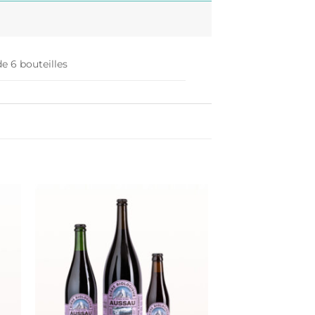
de 6 bouteilles
er
Ajouter
ste
à la liste
de
its
souhaits